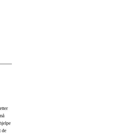
etter
 må
hjelpe
t de