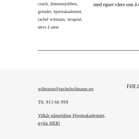
coach
,
drømmejobben
,
med egoet våres enn å d
gründer
,
hjerteakademiet
,
rachel wilmann
,
terapeut
,
tørre å satse
FØL
wilmann@rachelwilmann.no
Tlf. 913 66 999
Vilkår påmelding Hjerteakademiet,
trykk HER!