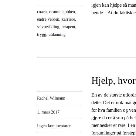
igjen kan hjelpe så ma
coach
,
drømmejobben
,
hende... At du faktisk er
endre verden
,
karriere
,
selvutvikling
,
terapeut
,
trygg
,
utdanning
Hjelp, hvor
En av de største utfordr
Rachel Wilmann
dette. Det er nok mang
for hva familien og ve
1. mars 2017
gjøre da er å snu på he
mennesker er rare. I en
Ingen kommentarer
forsamlinger på førstep