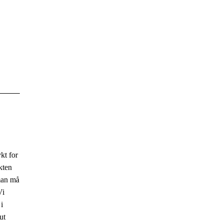
ykt for
kten
 man må
Vi
i
ut