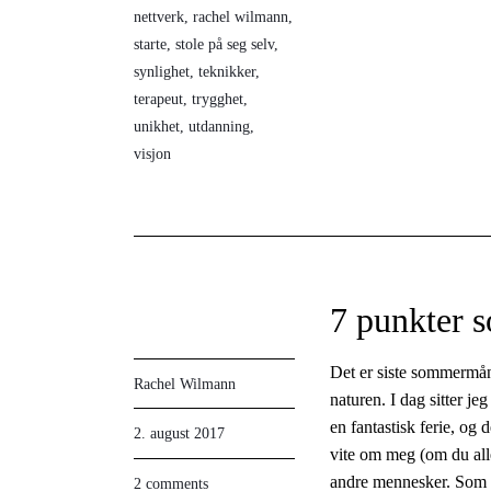
nettverk
,
rachel wilmann
,
starte
,
stole på seg selv
,
synlighet
,
teknikker
,
terapeut
,
trygghet
,
unikhet
,
utdanning
,
visjon
7 punkter s
Det er siste sommermåned
Rachel Wilmann
naturen. I dag sitter je
en fantastisk ferie, og
2. august 2017
vite om meg (om du alle
andre mennesker. Som te
2 comments