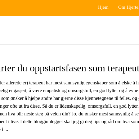
Hjem
Om Hjerte
arter du oppstartsfasen som terapeu
ler allerede er) terapeut har mest sannsynlig egenskaper som å elske å h
elig engasjert, å være empatisk og omsorgsfull, en god lytter og å evne
i som ønsker å hjelpe andre har gjerne disse kjennetegnene til felles, og
ger ofte ut fra disse. Så du er lidenskapelig, omsorgsfull, en god lytter
men hva blir neste steg på veien din? Jo, du ønsker mest sannsynlig å se
ut i live. I dette blogginnlegget skal jeg gi deg tips og råd om hva som
i ...