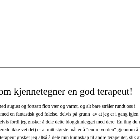
om kjennetegner en god terapeut!
 august og fortsatt flott vær og varmt, og alt bare stråler rundt oss i
g med en fantastisk god følelse, delvis på grunn av at jeg er i gang igjen 
 delvis fordi jeg ønsker å dele dette blogginnlegget med dere. En ting du
rede ikke vet det) er at mitt største mål er å "endre verden" gjennom å 
rapeut ønsker jeg altså å dele min kunnskap til andre terapeuter, slik a