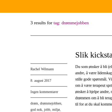
3 results for
tag: drømmejobben
Slik kickst
Du som ønsker å bli (el
Rachel Wilmann
andre, å være lidenskap
stille gode spørsmål. V
8. august 2017
om å være terapeut sprin
ønsker å hjelpe andre, 
Ingen kommentarer
drømmen om å bli terape
drøm
,
drømmejobben
,
til for at du skal komme 
god nok
,
jobb
,
miljø
,