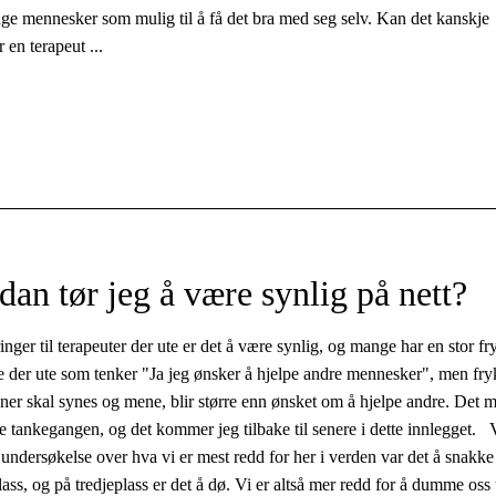
nge mennesker som mulig til å få det bra med seg selv. Kan det kanskje
 en terapeut ...
dan tør jeg å være synlig på nett?
inger til terapeuter der ute er det å være synlig, og mange har en stor fr
e der ute som tenker "Ja jeg ønsker å hjelpe andre mennesker", men fry
nner skal synes og mene, blir større enn ønsket om å hjelpe andre. Det
le tankegangen, og det kommer jeg tilbake til senere i dette innlegget. 
 undersøkelse over hva vi er mest redd for her i verden var det å snakke 
lass, og på tredjeplass er det å dø. Vi er altså mer redd for å dumme oss 