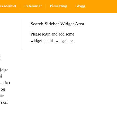
akademiet
Referanser
Påmelding
Blogg
Search Sidebar Widget Area
Please login and add some
widgets to this widget area.
t
jelpe
 å
 ønsket
, og
tte
 skal