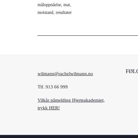
måloppnåelse
,
mat
,
motstand
,
resultater
FØL
wilmann@rachelwilmann.no
Tlf. 913 66 999
Vilkår påmelding Hjerteakademiet,
trykk HER!