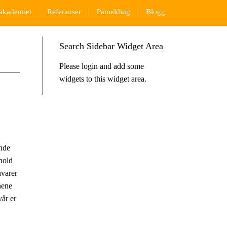
akademiet
Referanser
Påmelding
Blogg
Search Sidebar Widget Area
Please login and add some
widgets to this widget area.
ende
thold
nvarer
enene
år er