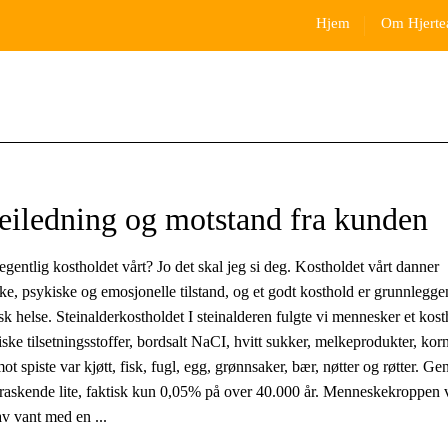
Hjem
Om Hjerte
eiledning og motstand fra kunden
gentlig kostholdet vårt? Jo det skal jeg si deg. Kostholdet vårt danner
ske, psykiske og emosjonelle tilstand, og et godt kosthold er grunnlegg
sk helse. Steinalderkostholdet I steinalderen fulgte vi mennesker et kos
iske tilsetningsstoffer, bordsalt NaCI, hvitt sukker, melkeprodukter, kor
ot spiste var kjøtt, fisk, fugl, egg, grønnsaker, bær, nøtter og røtter. G
rraskende lite, faktisk kun 0,05% på over 40.000 år. Menneskekroppen v
av vant med en ...