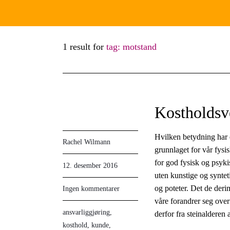
1 result for
tag: motstand
Kostholdsv
Hvilken betydning har e
Rachel Wilmann
grunnlaget for vår fysi
for god fysisk og psyki
12. desember 2016
uten kunstige og syntet
og poteter. Det de derim
Ingen kommentarer
våre forandrer seg ove
ansvarliggjøring
,
derfor fra steinalderen 
kosthold
,
kunde
,