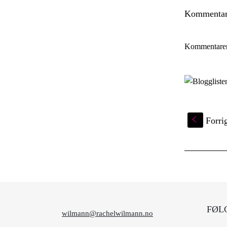
Kommentar
Kommentare
S
Forri
FØL
wilmann@rachelwilmann.no