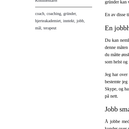
Kommentarer
gründer kan v
coach
,
coaching
,
gründer
,
En av disse t
hjerteakademiet
,
inntekt
,
jobb
,
En jobbh
mål
,
terapeut
Du kan nemli
denne måten k
du måtte ønsk
som helst og 
Jeg har over
bestemte jeg 
Skype, og har
på nett.
Jobb sma
Å jobbe med 
kunder over n