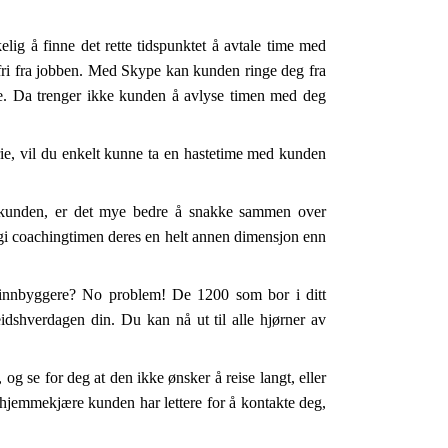
elig å finne det rette tidspunktet å avtale time med
g fri fra jobben. Med Skype kan kunden ringe deg fra
se. Da trenger ikke kunden å avlyse timen med deg
rie, vil du enkelt kunne ta en hastetime med kunden
n kunden, er det mye bedre å snakke sammen over
 gi coachingtimen deres en helt annen dimensjon enn
å innbyggere? No problem! De 1200 som bor i ditt
dshverdagen din. Du kan nå ut til alle hjørner av
 og se for deg at den ikke ønsker å reise langt, eller
en hjemmekjære kunden har lettere for å kontakte deg,