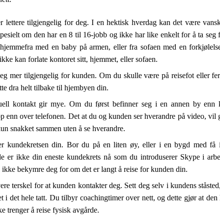
 lettere tilgjengelig for deg. I en hektisk hverdag kan det være vansk
pesielt om den har en 8 til 16-jobb og ikke har like enkelt for å ta se
 hjemmefra med en baby på armen, eller fra sofaen med en forkjølel
ikke kan forlate kontoret sitt, hjemmet, eller sofaen.
eg mer tilgjengelig for kunden. Om du skulle være på reisefot eller fe
te dra helt tilbake til hjembyen din.
uell kontakt gir mye. Om du først befinner seg i en annen by en
p enn over telefonen. Det at du og kunden ser hverandre på video, vil
un snakket sammen uten å se hverandre.
er kundekretsen din. Bor du på en liten øy, eller i en bygd med f
 er ikke din eneste kundekrets nå som du introduserer Skype i arbei
g ikke bekymre deg for om det er langt å reise for kunden din.
ere terskel for at kunden kontakter deg. Sett deg selv i kundens ståsted,
t i det hele tatt. Du tilbyr coachingtimer over nett, og dette gjør at d
e trenger å reise fysisk avgårde.