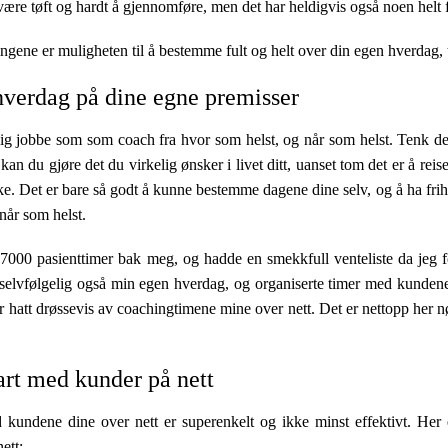
ære tøft og hardt å gjennomføre, men det har heldigvis også noen helt f
ingene er muligheten til å bestemme fult og helt over din egen hverdag, 
verdag på dine egne premisser
g jobbe som som coach fra hvor som helst, og når som helst. Tenk de
an du gjøre det du virkelig ønsker i livet ditt, uanset tom det er å re
e. Det er bare så godt å kunne bestemme dagene dine selv, og å ha frih
når som helst.
 7000 pasienttimer bak meg, og hadde en smekkfull venteliste da jeg f
selvfølgelig også min egen hverdag, og organiserte timer med kundene m
 hatt drøssevis av coachingtimene mine over nett. Det er nettopp her nø
rt med kunder på nett
kundene dine over nett er superenkelt og ikke minst effektivt. Her
ett: