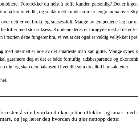
mbinere. Foretrekker du helst å treffe kunden personlig? Det er ingen 
inn på kontoret ditt, og snakk med kunder som er lengre unna over Sky
over nett er vel brukt, og suksessfult. Mange av terapeutene jeg har u
e bedrifter med stor suksess. Kundene deres er fornøyde med at de er lett
n i teorien dette fungerer bra, vi vet at det også er veldig vellykket i pra
g med internett er noe av det smarteste man kan gjøre. Mange synes ka
skal garantere deg at det er både fornuftig, tidsbesparende og økonomis
en din, og skap den balansen i livet ditt som du alltid har søkt etter.
hel.
orresten å vite hvordan du kan jobbe effektivt og smart med 
mars, og jeg lærer deg hvordan du gjør nettopp dette: