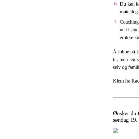
Du kan ko
møte deg 
Coaching 
nett i sin
er ikke ku
Å jobbe på la
til, men jeg 
selv og famili
Klem fra Rac
Ønsker du f
søndag 19. 