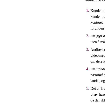
Kunden er
kunden, s
kontoret,
fordi den 
Du gjør d
uten å måt
Audiovis
videoanro
om dere k
Du utvid
nærområde
landet, o
Det er lav
ut av huse
da den ikk