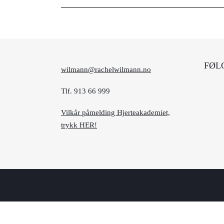
FØL
wilmann@rachelwilmann.no
Tlf. 913 66 999
Vilkår påmelding Hjerteakademiet,
trykk HER!
www.hjerteakademiet.no