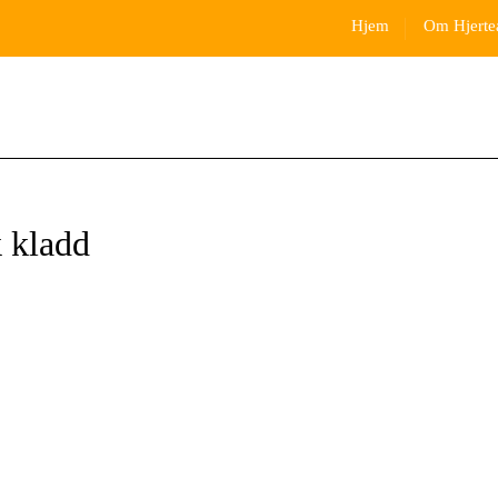
Hjem
Om Hjerte
 kladd