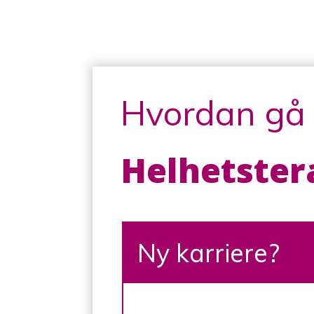
Hvordan gå f
Helhetster
Ny karriere?