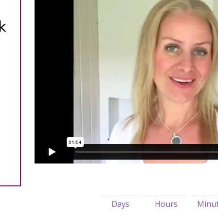
k
n
Days
Hours
Minu