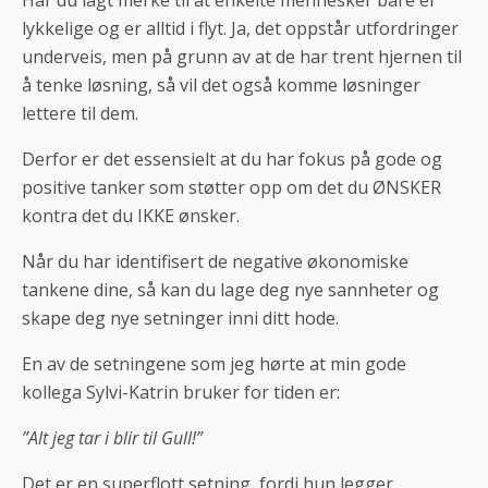
Har du lagt merke til at enkelte mennesker bare er
lykkelige og er alltid i flyt. Ja, det oppstår utfordringer
underveis, men på grunn av at de har trent hjernen til
å tenke løsning, så vil det også komme løsninger
lettere til dem.
Derfor er det essensielt at du har fokus på gode og
positive tanker som støtter opp om det du ØNSKER
kontra det du IKKE ønsker.
Når du har identifisert de negative økonomiske
tankene dine, så kan du lage deg nye sannheter og
skape deg nye setninger inni ditt hode.
En av de setningene som jeg hørte at min gode
kollega Sylvi-Katrin bruker for tiden er:
”Alt jeg tar i blir til Gull!”
Det er en superflott setning, fordi hun legger