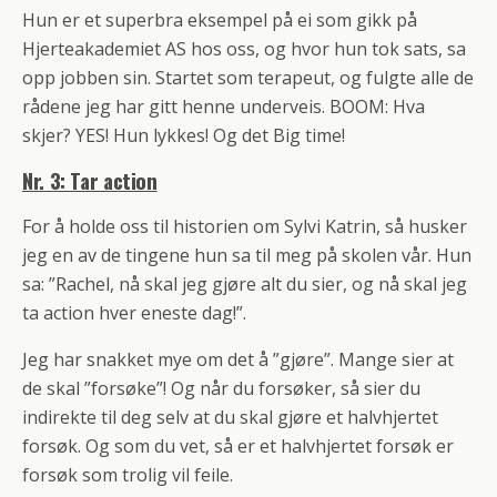
Hun er et superbra eksempel på ei som gikk på
Hjerteakademiet AS hos oss, og hvor hun tok sats, sa
opp jobben sin. Startet som terapeut, og fulgte alle de
rådene jeg har gitt henne underveis. BOOM: Hva
skjer? YES! Hun lykkes! Og det Big time!
Nr. 3: Tar action
For å holde oss til historien om Sylvi Katrin, så husker
jeg en av de tingene hun sa til meg på skolen vår. Hun
sa: ”Rachel, nå skal jeg gjøre alt du sier, og nå skal jeg
ta action hver eneste dag!”.
Jeg har snakket mye om det å ”gjøre”. Mange sier at
de skal ”forsøke”! Og når du forsøker, så sier du
indirekte til deg selv at du skal gjøre et halvhjertet
forsøk. Og som du vet, så er et halvhjertet forsøk er
forsøk som trolig vil feile.